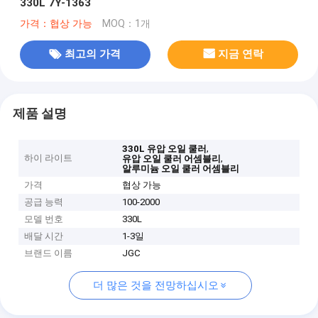
330L 7Y-1363
가격：협상 가능
MOQ：1개
최고의 가격
지금 연락
제품 설명
,
330L 유압 오일 쿨러
하이 라이트
,
유압 오일 쿨러 어셈블리
알루미늄 오일 쿨러 어셈블리
가격
협상 가능
공급 능력
100-2000
모델 번호
330L
배달 시간
1-3일
브랜드 이름
JGC
더 많은 것을 전망하십시오