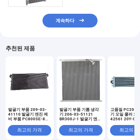
계속하다
추천된 제품
발굴기 부품 209-03-
발굴기 부품 기름 냉각
고품질 PC200-
41110 발굴기 엔진 예
기 206-03-51121
기 오일 쿨러 20Y
비 부품 PC800SE-8에
BR300J-1 발굴기 엔진
42561 20Y-03
대한 오일 냉각기
예비 부품
20Y-03-42571 
03-42570
최고의 가격
최고의 가격
최고의 