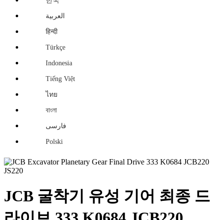
한국
العربية
हिन्दी
Türkçe
Indonesia
Tiếng Việt
ไทย
বাংলা
فارسی
Polski
JCB 굴착기 유성 기어 최종 드
라이브 333 K0684 JCB220