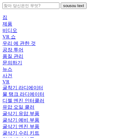
sousou text
집
제품
비디오
VR 쇼
우리 에 관한 것
공장 투어
품질 관리
문의하기
뉴스
사건
VR
굴착기 라디에이터
물 탱크 라디에이터
디젤 엔진 인터쿨러
유압 오일 쿨러
굴삭기 유압 부품
굴삭기 예비 부품
굴삭기 엔진 부품
굴삭기 수리 키트