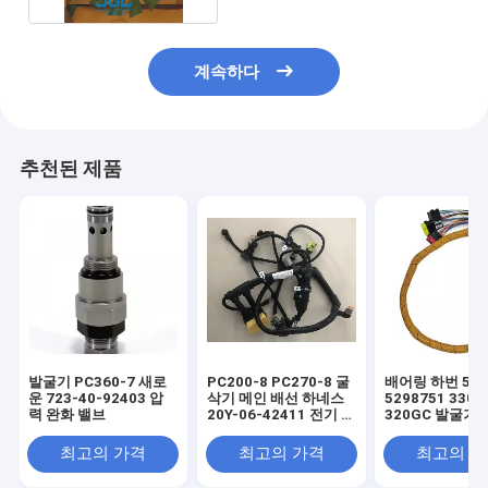
계속하다
추천된 제품
발굴기 PC360-7 새로
PC200-8 PC270-8 굴
배어링 하번 529
운 723-40-92403 압
삭기 메인 배선 하네스
5298751 330G
력 완화 밸브
20Y-06-42411 전기 부
320GC 발굴기 
품용
품용
최고의 가격
최고의 가격
최고의 