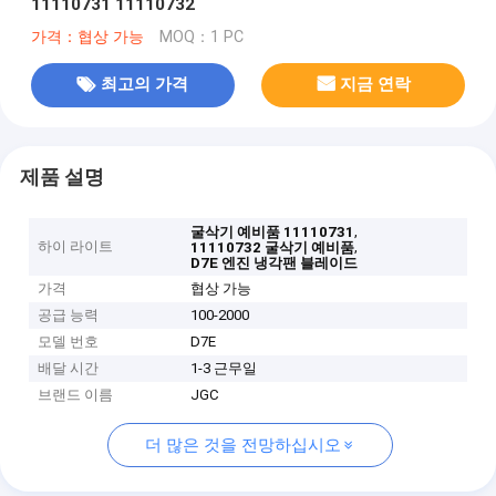
11110731 11110732
가격：협상 가능
MOQ：1 PC
최고의 가격
지금 연락
제품 설명
,
굴삭기 예비품 11110731
하이 라이트
,
11110732 굴삭기 예비품
D7E 엔진 냉각팬 블레이드
가격
협상 가능
공급 능력
100-2000
모델 번호
D7E
배달 시간
1-3 근무일
브랜드 이름
JGC
더 많은 것을 전망하십시오